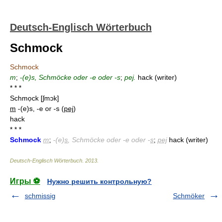
Deutsch-Englisch Wörterbuch
Schmock
Schmock
m
;
-(e)s, Schmöcke oder -e oder -s
;
pej.
hack (writer)
* * *
Schmọck
[ʃmɔk]
m
-(e)s, -e or -s (
pej
)
hack
* * *
Schmock
m
;
-(e)
s
, Schmöcke oder -e oder -
s
;
pej
hack (writer)
Deutsch-Englisch Wörterbuch
.
2013
.
Игры ⚽
Нужно решить контрольную?
schmissig
Schmöker