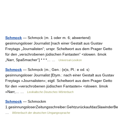
Schmock
— Schmọck 〈m. 1 oder m. 6; abwertend〉
gesinnungsloser Journalist [nach einer Gestalt aus Gustav
Freytags „Journalisten“; urspr. Scheltwort aus dem Prager Getto
für den „verschrobenen jüdischen Fantasten“ <slowen. šmok
„Narr, Spaßmacher“] * * *… …
Universal-Lexikon
Schmock
— Schmọck 〈m.; Gen.: (e)s, Pl.: e od. s〉
gesinnungsloser Journalist [Etym.: nach einer Gestalt aus Gustav
Freytags »Journalisten«; eigtl. Scheltwort aus dem Prager Getto
für den »verschrobenen jüdischen Fantasten« <slowen. šmok
»Narr,… …
Lexikalische Deutsches Wörterbuch
Schmock
— Schmockm
1.gesinnungsloserZeitungsschreiber.GehtzurückaufdasSlawinderB
…
Wörterbuch der deutschen Umgangssprache