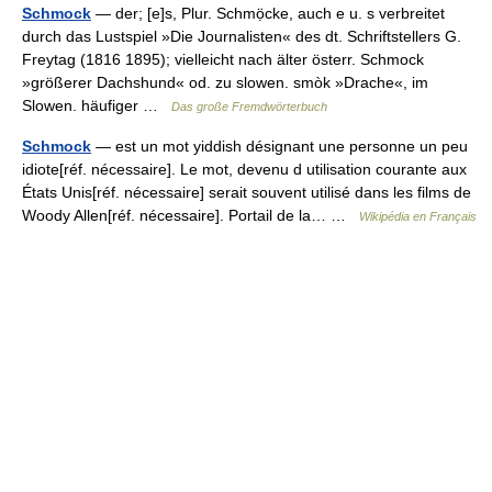
Schmock
— der; [e]s, Plur. Schmọ̈cke, auch e u. s verbreitet
durch das Lustspiel »Die Journalisten« des dt. Schriftstellers G.
Freytag (1816 1895); vielleicht nach älter österr. Schmock
»größerer Dachshund« od. zu slowen. smòk »Drache«, im
Slowen. häufiger …
Das große Fremdwörterbuch
Schmock
— est un mot yiddish désignant une personne un peu
idiote[réf. nécessaire]. Le mot, devenu d utilisation courante aux
États Unis[réf. nécessaire] serait souvent utilisé dans les films de
Woody Allen[réf. nécessaire]. Portail de la… …
Wikipédia en Français